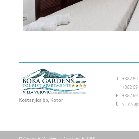
T:
+382 69 
+382 69
F:
+382 69
Kostanjica bb, Kotor
E:
villa.vu
© Copyright Vila Vujović Apartments 2018.