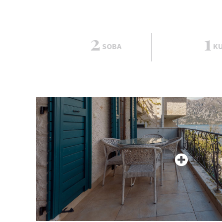
2
1
SOBA
KU