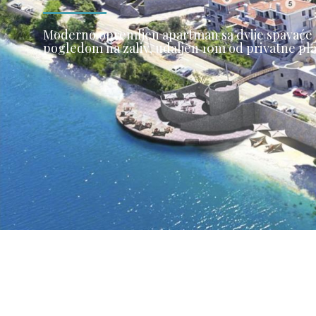
Moderno opremljen apartman sa dvije spavaće s
pogledom na zaliv, udaljen 10m od privatne pla