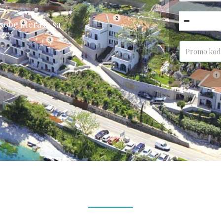
obe i terase sa
že.
Hidden
label
(success)