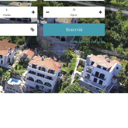
Osoba
Djece
Rezerviši
Promjeni / Otkaži rezervaciju