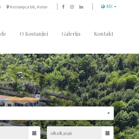
ME
5
Kostanjica bb, Kotor
ude
O Kostanjici
Galerija
Kontakt