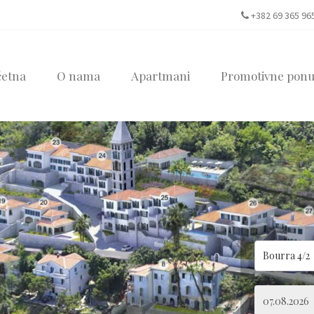
+382 69 365 96
četna
O nama
Apartmani
Promotivne pon
Bourra 4/2