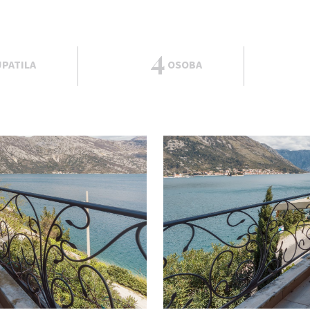
4
PATILA
OSOBA