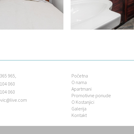
365 965,
Početna
O nama
 104 060
Apartmani
 104 060
Promotivne ponude
jovic@live.com
O Kostanjici
Galerija
Kontakt