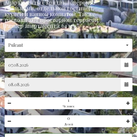
Апартаменты с кондиционером, 2
спальнями, отдельной гостиной,
кухней и ванной комнатой. Также
располагают просторной террасой.
Размер апартаментa: 64 м²
Puleant
Человек
Детей
Hidden