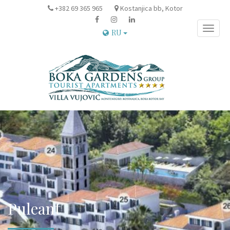
+382 69 365 965
Kostanjica bb, Kotor
Toggle
RU
naviga
Puleant