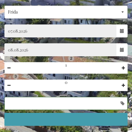
Frida
Hidden
label
(success)