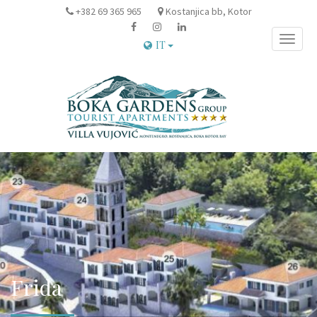
+382 69 365 965
Kostanjica bb, Kotor
Toggle
IT
naviga
Frida